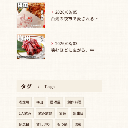
2026/08/05
台湾の夜市で愛される味を、
2026/08/03
噛むほどに広がる、牛セセリの旨み🥩
タグ
Tags
喫煙可
梅田
居酒屋
創作料理
1人飲み
飲み放題
宴会
誕生日
記念日
貸し切り
もつ鍋
深夜