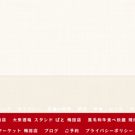
リンク
ギャラリー
店舗の特徴
餃子
中華
ビール
チ
田店
大衆酒場 スタンド ぱと 梅田店
黒毛和牛食べ放題 焼
マーケット 梅田店
ブログ
ご予約
プライバシーポリシー