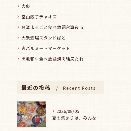
大衆
堂山餃子チャオズ
台湾まるごと食べ放題台湾夜市
大衆酒場スタンドぱと
肉バルミートマーケット
黒毛和牛食べ放題焼肉結局たれ
最近の投稿
Recent Posts
2026/08/05
夏の集まりは、みんなで焼肉🥩☀️