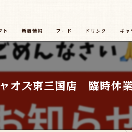
プト
新着情報
フード
ドリンク
ギャ
ャオズ東三国店 臨時休