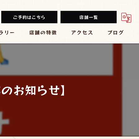
ご予約はこちら
店舗一覧
ラリー
店舗の特徴
アクセス
ブログ
餃子
堂山餃子チャオズ
中華
台湾まるごと食べ放題 台湾夜市 梅田店
ビール
大衆酒場 スタンド ぱと 梅田店
業のお知らせ】
チューハイ
黒毛和牛食べ放題 焼肉結局たれ。梅田店
大衆
炭焼きBAR 心
肉バル ミートマーケット 梅田店