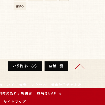
昼飲み
ご予約はこちら
店舗一覧
ューハイ
大衆
アクセス
堂山餃子チャオズ
肉結局たれ。梅田店
炭焼きBAR 心
サイトマップ