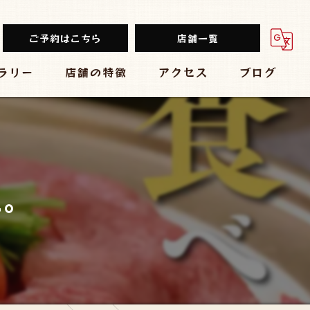
ご予約はこちら
店舗一覧
ラリー
店舗の特徴
アクセス
ブログ
餃子
堂山餃子チャオズ
中華
台湾まるごと食べ放題 台湾夜市 梅田店
ビール
大衆酒場 スタンド ぱと 梅田店
皿。
チューハイ
黒毛和牛食べ放題 焼肉結局たれ。梅田店
大衆
炭焼きBAR 心
肉バル ミートマーケット 梅田店