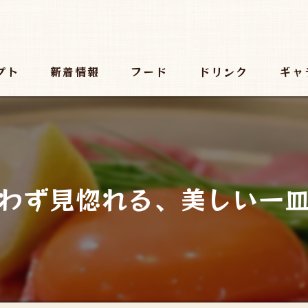
プト
新着情報
フード
ドリンク
ギャ
わず見惚れる、美しい一