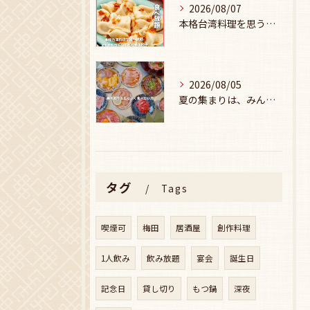
2026/08/07
本格台湾料理を思う存分楽しみたい方に、
2026/08/05
夏の集まりは、みんなで焼肉🥩☀️
タグ
Tags
喫煙可
梅田
居酒屋
創作料理
1人飲み
飲み放題
宴会
誕生日
記念日
貸し切り
もつ鍋
深夜