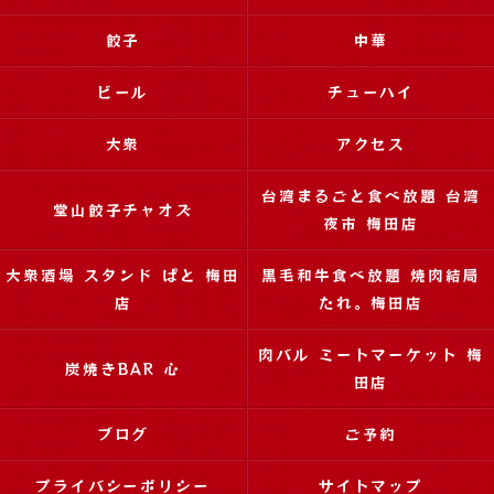
餃子
中華
ビール
チューハイ
大衆
アクセス
台湾まるごと食べ放題 台湾
堂山餃子チャオズ
夜市 梅田店
大衆酒場 スタンド ぱと 梅田
黒毛和牛食べ放題 焼肉結局
店
たれ。梅田店
肉バル ミートマーケット 梅
炭焼きBAR 心
田店
ブログ
ご予約
プライバシーポリシー
サイトマップ