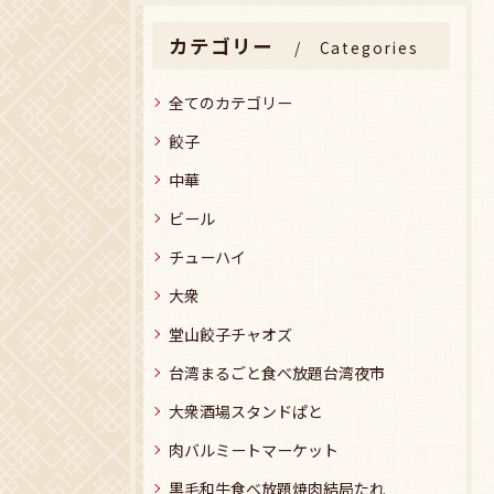
カテゴリー
Categories
全てのカテゴリー
餃子
中華
ビール
チューハイ
大衆
堂山餃子チャオズ
台湾まるごと食べ放題台湾夜市
大衆酒場スタンドぱと
肉バルミートマーケット
黒毛和牛食べ放題焼肉結局たれ