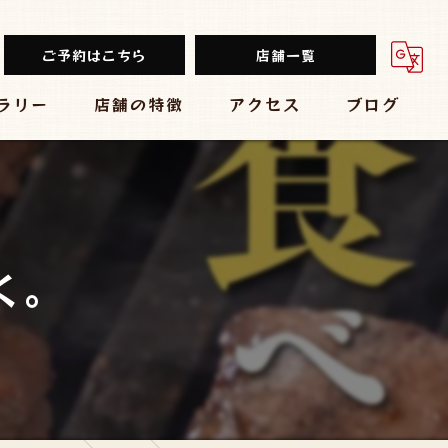
ご予約はこちら
店舗一覧
ラリー
店舗の特徴
アクセス
ブログ
餃子
堂山餃子チャオズ
中華
台湾まるごと食べ放題 台湾夜市 梅田店
ビール
大衆酒場 スタンド ぱと 梅田店
く。
チューハイ
黒毛和牛食べ放題 焼肉結局たれ。梅田店
大衆
炭焼きBAR 心
肉バル ミートマーケット 梅田店