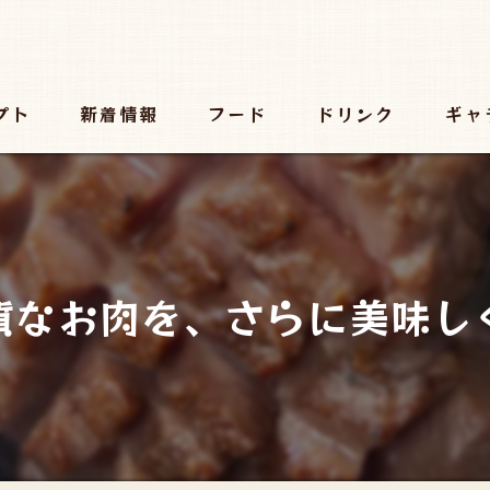
プト
新着情報
フード
ドリンク
ギャ
質なお肉を、さらに美味し