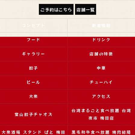
ご予約はこちら
店舗一覧
コンセプト
新着情報
フード
ドリンク
ギャラリー
店舗の特徴
餃子
中華
ビール
チューハイ
大衆
アクセス
台湾まるごと食べ放題 台湾
堂山餃子チャオズ
夜市 梅田店
大衆酒場 スタンド ぱと 梅田
黒毛和牛食べ放題 焼肉結局