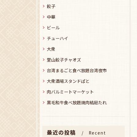
餃子
中華
ビール
チューハイ
大衆
堂山餃子チャオズ
台湾まるごと食べ放題台湾夜市
大衆酒場スタンドぱと
肉バルミートマーケット
黒毛和牛食べ放題焼肉結局たれ
最近の投稿
Recent