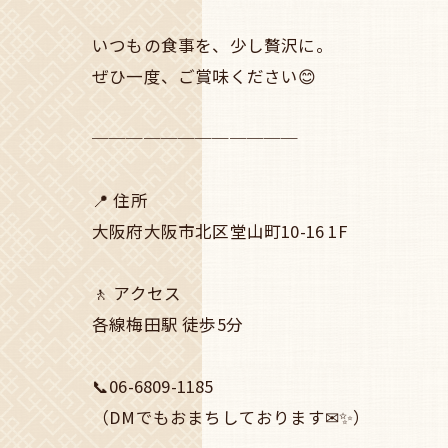
いつもの食事を、少し贅沢に。
ぜひ一度、ご賞味ください😊
────────────
📍 住所
大阪府大阪市北区堂山町10-16 1F
🚶 アクセス
各線梅田駅 徒歩5分
📞06-6809-1185
（DMでもおまちしております✉✨）