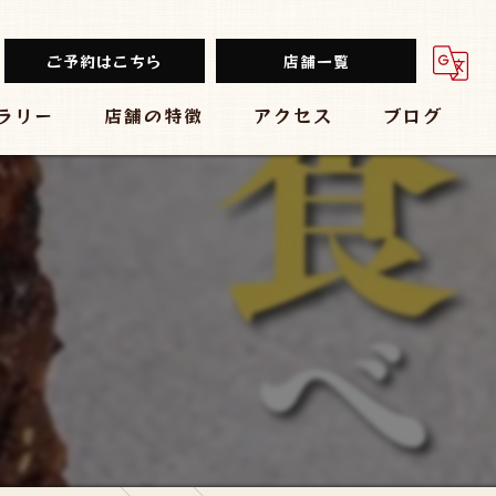
ご予約はこちら
店舗一覧
ラリー
店舗の特徴
アクセス
ブログ
餃子
堂山餃子チャオズ
中華
台湾まるごと食べ放題 台湾夜市 梅田店
ビール
大衆酒場 スタンド ぱと 梅田店
。
チューハイ
黒毛和牛食べ放題 焼肉結局たれ。梅田店
大衆
炭焼きBAR 心
肉バル ミートマーケット 梅田店