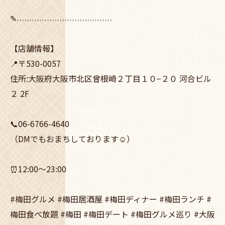
✎˒˒˒˒˒˒˒˒˒˒˒˒˒˒˒˒˒˒˒˒˒˒˒˒˒˒˒˒˒˒˒˒˒˒˒˒˒˒
【店舗情報】
📍〒530-0057
住所:大阪府大阪市北区曾根崎２丁目１０−２０ 河合ビル
２ 2F
📞06-6766-4640
（DMでもおまちしております☺️）
⏰12:00～23:00
#梅田グルメ #梅田居酒屋 #梅田ディナー #梅田ランチ #
梅田食べ放題 #梅田 #梅田デート #梅田グルメ巡り #大阪