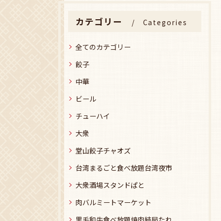
カテゴリー
Categories
全てのカテゴリー
餃子
中華
ビール
チューハイ
大衆
堂山餃子チャオズ
台湾まるごと食べ放題台湾夜市
大衆酒場スタンドぱと
肉バルミートマーケット
黒毛和牛食べ放題焼肉結局たれ