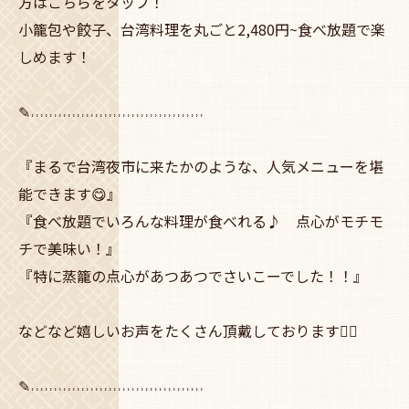
方はこちらをタップ！
小籠包や餃子、台湾料理を丸ごと2,480円~食べ放題で楽
しめます！
✎˒˒˒˒˒˒˒˒˒˒˒˒˒˒˒˒˒˒˒˒˒˒˒˒˒˒˒˒˒˒˒˒˒˒˒˒˒˒
『まるで台湾夜市に来たかのような、人気メニューを堪
能できます😋』
『食べ放題でいろんな料理が食べれる♪ 点心がモチモ
チで美味い！』
『特に蒸籠の点心があつあつでさいこーでした！！』
などなど嬉しいお声をたくさん頂戴しております🙇‍♀️
✎˒˒˒˒˒˒˒˒˒˒˒˒˒˒˒˒˒˒˒˒˒˒˒˒˒˒˒˒˒˒˒˒˒˒˒˒˒˒