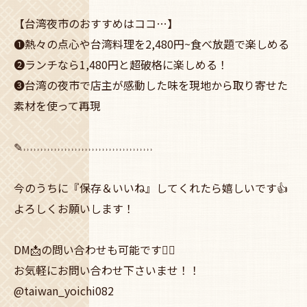
【台湾夜市のおすすめはココ…】
❶熱々の点心や台湾料理を2,480円~食べ放題で楽しめる
❷ランチなら1,480円と超破格に楽しめる！
❸台湾の夜市で店主が感動した味を現地から取り寄せた
素材を使って再現
✎˒˒˒˒˒˒˒˒˒˒˒˒˒˒˒˒˒˒˒˒˒˒˒˒˒˒˒˒˒˒˒˒˒˒˒˒˒˒
今のうちに『保存＆いいね』してくれたら嬉しいです👍
よろしくお願いします！
DM📩の問い合わせも可能です🙆‍♀️
お気軽にお問い合わせ下さいませ！！
@taiwan_yoichi082