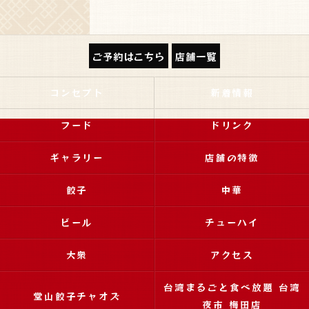
ご予約はこちら
店舗一覧
コンセプト
新着情報
フード
ドリンク
ギャラリー
店舗の特徴
餃子
中華
ビール
チューハイ
大衆
アクセス
台湾まるごと食べ放題 台湾
堂山餃子チャオズ
夜市 梅田店