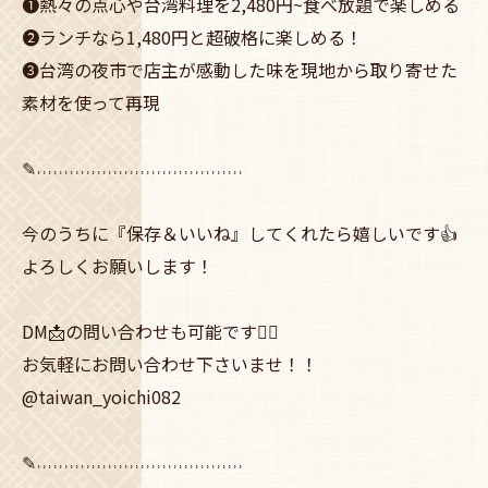
❶熱々の点心や台湾料理を2,480円~食べ放題で楽しめる
❷ランチなら1,480円と超破格に楽しめる！
❸台湾の夜市で店主が感動した味を現地から取り寄せた
素材を使って再現
✎˒˒˒˒˒˒˒˒˒˒˒˒˒˒˒˒˒˒˒˒˒˒˒˒˒˒˒˒˒˒˒˒˒˒˒˒˒˒
今のうちに『保存＆いいね』してくれたら嬉しいです👍
よろしくお願いします！
DM📩の問い合わせも可能です🙆‍♀️
お気軽にお問い合わせ下さいませ！！
@taiwan_yoichi082
✎˒˒˒˒˒˒˒˒˒˒˒˒˒˒˒˒˒˒˒˒˒˒˒˒˒˒˒˒˒˒˒˒˒˒˒˒˒˒