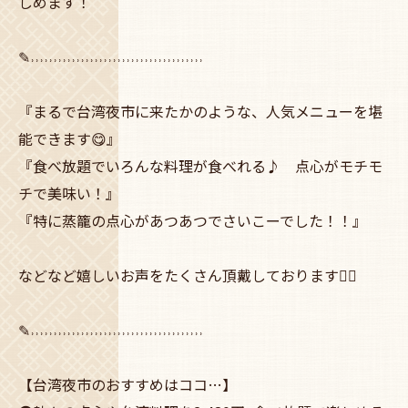
しめます！
✎˒˒˒˒˒˒˒˒˒˒˒˒˒˒˒˒˒˒˒˒˒˒˒˒˒˒˒˒˒˒˒˒˒˒˒˒˒˒
『まるで台湾夜市に来たかのような、人気メニューを堪
能できます😋』
『食べ放題でいろんな料理が食べれる♪ 点心がモチモ
チで美味い！』
『特に蒸籠の点心があつあつでさいこーでした！！』
などなど嬉しいお声をたくさん頂戴しております🙇‍♀️
✎˒˒˒˒˒˒˒˒˒˒˒˒˒˒˒˒˒˒˒˒˒˒˒˒˒˒˒˒˒˒˒˒˒˒˒˒˒˒
【台湾夜市のおすすめはココ…】