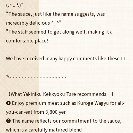
(. ❛ ᴗ ❛.)"
"The sauce, just like the name suggests, was
incredibly delicious ^_^"
"The staff seemed to get along well, making it a
comfortable place!"
We have received many happy comments like these 🙇‍♀️
✎˒˒˒˒˒˒˒˒˒˒˒˒˒˒˒˒˒˒˒˒˒˒˒˒˒˒˒˒˒˒˒˒˒˒˒˒˒˒
【What Yakiniku Kekkyoku Tare recommends…】
❶ Enjoy premium meat such as Kuroge Wagyu for all-
you-can-eat from 3,800 yen~
❷ The name reflects our commitment to the sauce,
which is a carefully matured blend