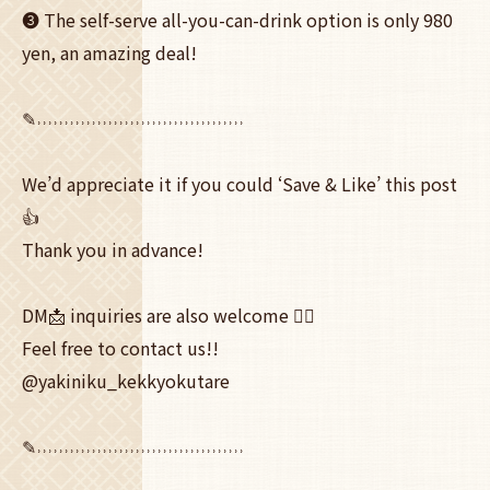
❸ The self-serve all-you-can-drink option is only 980
yen, an amazing deal!
✎˒˒˒˒˒˒˒˒˒˒˒˒˒˒˒˒˒˒˒˒˒˒˒˒˒˒˒˒˒˒˒˒˒˒˒˒˒˒
We’d appreciate it if you could ‘Save & Like’ this post
👍
Thank you in advance!
DM📩 inquiries are also welcome 🙆‍♀️
Feel free to contact us!!
@yakiniku_kekkyokutare
✎˒˒˒˒˒˒˒˒˒˒˒˒˒˒˒˒˒˒˒˒˒˒˒˒˒˒˒˒˒˒˒˒˒˒˒˒˒˒