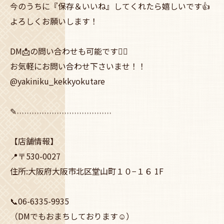
今のうちに『保存＆いいね』してくれたら嬉しいです👍
よろしくお願いします！
DM📩の問い合わせも可能です🙆‍♀️
お気軽にお問い合わせ下さいませ！！
@yakiniku_kekkyokutare
✎˒˒˒˒˒˒˒˒˒˒˒˒˒˒˒˒˒˒˒˒˒˒˒˒˒˒˒˒˒˒˒˒˒˒˒˒˒˒
【店舗情報】
📍〒530-0027
住所:大阪府大阪市北区堂山町１０−１６ 1F
📞06-6335-9935
（DMでもおまちしております☺️）