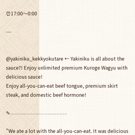
⏰17:00～0:00
---
@yakiniku_kekkyokutare ← Yakiniku is all about the
sauce?! Enjoy unlimited premium Kuroge Wagyu with
delicious sauce!
Enjoy all-you-can-eat beef tongue, premium skirt
steak, and domestic beef hormone!
✎˒˒˒˒˒˒˒˒˒˒˒˒˒˒˒˒˒˒˒˒˒˒˒˒˒˒˒˒˒˒˒˒˒˒˒˒˒˒
"We ate a lot with the all-you-can-eat. It was delicious