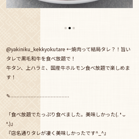
@yakiniku_kekkyokutare ←焼肉って結局タレ？！旨い
タレで黒毛和牛を食べ放題で！
牛タン、上ハラミ、国産牛ホルモン食べ放題で楽しめま
す！
✎˒˒˒˒˒˒˒˒˒˒˒˒˒˒˒˒˒˒˒˒˒˒˒˒˒˒˒˒˒˒˒˒˒˒˒˒˒˒
「食べ放題でたっぷり食べました。美味しかった(. ❛ ᴗ
❛.)』
『店名通りタレが凄く美味しかったです^_^』