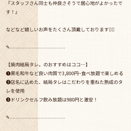
『スタッフさん同士も仲良さそうで居心地がよかったで
す！』
などなど嬉しいお声をたくさん頂戴しております🙇‍♀️
✎˒˒˒˒˒˒˒˒˒˒˒˒˒˒˒˒˒˒˒˒˒˒˒˒˒˒˒˒˒˒˒˒˒˒˒˒˒˒
【焼肉結局タレ。のおすすめはココ…】
❶黒毛和牛など良い肉質で3,800円~食べ放題で楽しめる
❷店名に込めた、結局タレはこだわりを重ねた熟成のタ
レを使用
❸ドリンクセルフ飲み放題は980円と激安！
✎˒˒˒˒˒˒˒˒˒˒˒˒˒˒˒˒˒˒˒˒˒˒˒˒˒˒˒˒˒˒˒˒˒˒˒˒˒˒