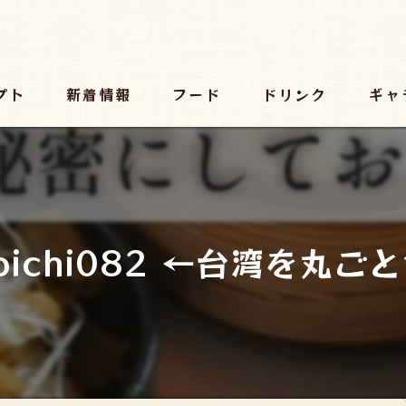
プト
新着情報
フード
ドリンク
ギャ
yoichi082 ←台湾を丸ご