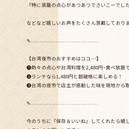
『特に蒸籠の点心があつあつでさいこーでし
などなど嬉しいお声をたくさん頂戴しております🙇
✎˒˒˒˒˒˒˒˒˒˒˒˒˒˒˒˒˒˒˒˒˒˒˒˒˒˒˒˒˒˒˒˒˒˒˒˒˒˒
【台湾夜市のおすすめはココ…】
❶熱々の点心や台湾料理を2,480円~食べ放題
❷ランチなら1,480円と超破格に楽しめる！
❸台湾の夜市で店主が感動した味を現地から
✎˒˒˒˒˒˒˒˒˒˒˒˒˒˒˒˒˒˒˒˒˒˒˒˒˒˒˒˒˒˒˒˒˒˒˒˒˒˒
今のうちに『保存＆いいね』してくれたら嬉し