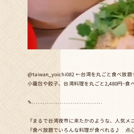
@taiwan_yoichi082 ←台湾を丸ごと
小籠包や餃子、台湾料理を丸ごと2,480円~
✎˒˒˒˒˒˒˒˒˒˒˒˒˒˒˒˒˒˒˒˒˒˒˒˒˒˒˒˒˒˒˒˒˒˒˒˒˒˒
『まるで台湾夜市に来たかのような、人気メニ
『食べ放題でいろんな料理が食べれる♪ 点