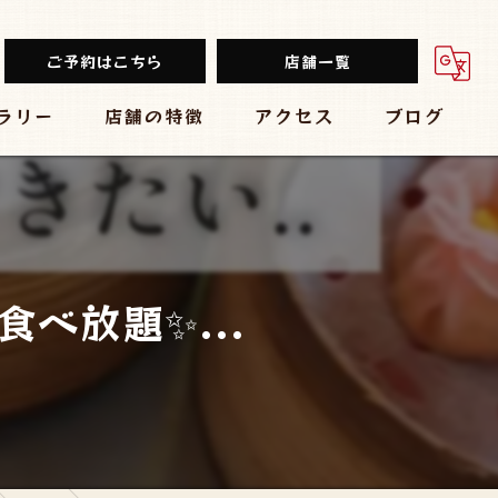
ご予約はこちら
店舗一覧
ラリー
店舗の特徴
アクセス
ブログ
餃子
堂山餃子チャオズ
中華
台湾まるごと食べ放題 台湾夜市 梅田店
ビール
大衆酒場 スタンド ぱと 梅田店
と食べ放題✨...
チューハイ
黒毛和牛食べ放題 焼肉結局たれ。梅田店
大衆
炭焼きBAR 心
肉バル ミートマーケット 梅田店