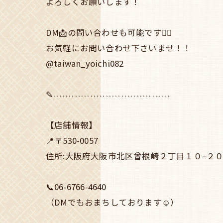
よろしくお願いします！
DM📩の問い合わせも可能です🙆‍♀️
お気軽にお問い合わせ下さいませ！！
@taiwan_yoichi082
✎˒˒˒˒˒˒˒˒˒˒˒˒˒˒˒˒˒˒˒˒˒˒˒˒˒˒˒˒˒˒˒˒˒˒˒˒˒˒
【店舗情報】
📍〒530-0057
住所:大阪府大阪市北区曾根崎２丁目１０−２０ 
📞06-6766-4640
（DMでもおまちしております☺️）