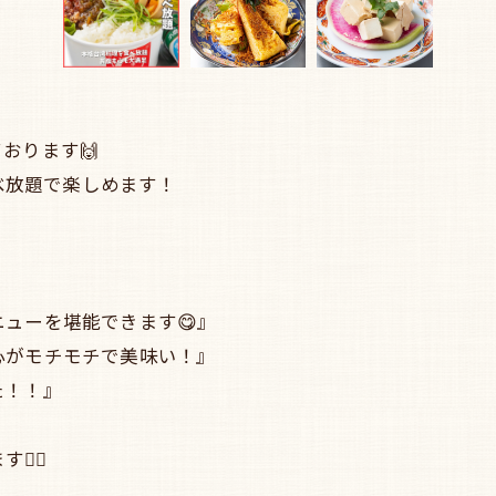
おります🙌
食べ放題で楽しめます！
ューを堪能できます😋』
心がモチモチで美味い！』
た！！』
‍♀️