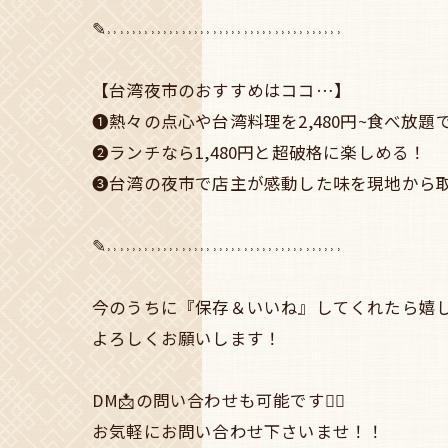
✎˒˒˒˒˒˒˒˒˒˒˒˒˒˒˒˒˒˒˒˒˒˒˒˒˒˒˒˒˒˒˒˒˒˒˒˒˒˒
【台湾夜市のおすすめはココ…】
❶熱々の点心や台湾料理を2,480円~食べ放題
❷ランチなら1,480円と超破格に楽しめる！
❸台湾の夜市で店主が感動した味を現地から
✎˒˒˒˒˒˒˒˒˒˒˒˒˒˒˒˒˒˒˒˒˒˒˒˒˒˒˒˒˒˒˒˒˒˒˒˒˒˒
今のうちに『保存＆いいね』してくれたら嬉し
よろしくお願いします！
DM📩の問い合わせも可能です🙆‍♀️
お気軽にお問い合わせ下さいませ！！