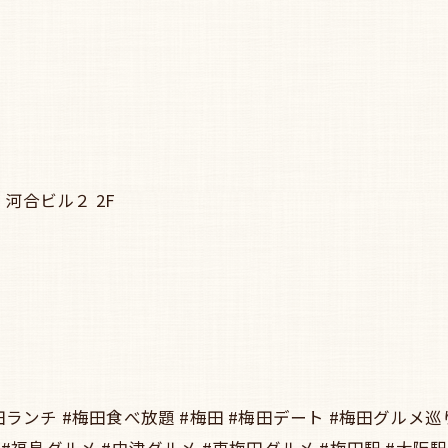
河合ビル２ 2F
田ランチ #梅田食べ放題 #梅田 #梅田デート #梅田グルメ巡り
#福島グルメ #中津グルメ #東梅田グルメ #梅田駅 #大阪駅