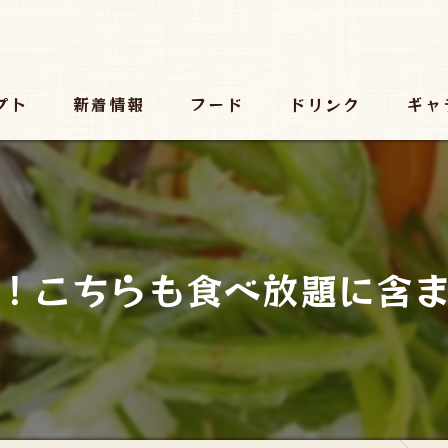
プト
新着情報
フード
ドリンク
ギャ
！こちらも食べ放題に含ま