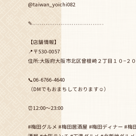
@taiwan_yoichi082
✎˒˒˒˒˒˒˒˒˒˒˒˒˒˒˒˒˒˒˒˒˒˒˒˒˒˒˒˒˒˒˒˒˒˒˒˒˒˒
【店舗情報】
📍〒530-0057
住所:大阪府大阪市北区曾根崎２丁目１０−２０ 
📞06-6766-4640
（DMでもおまちしております☺️）
⏰12:00～23:00
#梅田グルメ #梅田居酒屋 #梅田ディナー #梅
酒屋 #大阪ランチ #天満グルメ #北新地グルメ 