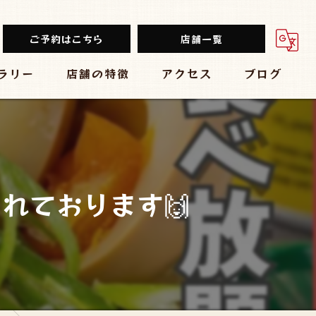
ご予約はこちら
店舗一覧
ラリー
店舗の特徴
アクセス
ブログ
餃子
堂山餃子チャオズ
中華
台湾まるごと食べ放題 台湾夜市 梅田店
ビール
大衆酒場 スタンド ぱと 梅田店
れております🙌
チューハイ
黒毛和牛食べ放題 焼肉結局たれ。梅田店
大衆
炭焼きBAR 心
肉バル ミートマーケット 梅田店