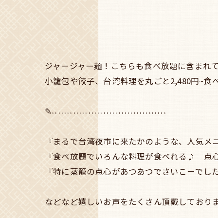
ジャージャー麺！こちらも食べ放題に含まれて
小籠包や餃子、台湾料理を丸ごと2,480円~
✎˒˒˒˒˒˒˒˒˒˒˒˒˒˒˒˒˒˒˒˒˒˒˒˒˒˒˒˒˒˒˒˒˒˒˒˒˒˒
『まるで台湾夜市に来たかのような、人気メニ
『食べ放題でいろんな料理が食べれる♪ 点
『特に蒸籠の点心があつあつでさいこーでし
などなど嬉しいお声をたくさん頂戴しております🙇