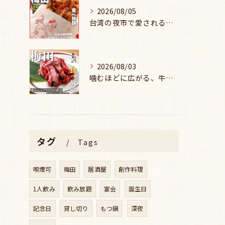
2026/08/05
台湾の夜市で愛される味を、
2026/08/03
噛むほどに広がる、牛セセリの旨み🥩
タグ
Tags
喫煙可
梅田
居酒屋
創作料理
1人飲み
飲み放題
宴会
誕生日
記念日
貸し切り
もつ鍋
深夜