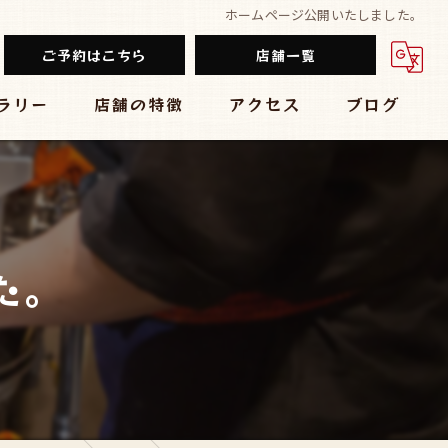
ホームページ公開いたしました。
ご予約はこちら
店舗一覧
ラリー
店舗の特徴
アクセス
ブログ
餃子
堂山餃子チャオズ
中華
台湾まるごと食べ放題 台湾夜市 梅田店
ビール
大衆酒場 スタンド ぱと 梅田店
た。
チューハイ
黒毛和牛食べ放題 焼肉結局たれ。梅田店
大衆
炭焼きBAR 心
肉バル ミートマーケット 梅田店