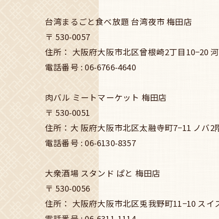
台湾まるごと食べ放題 台湾夜市 梅田店
〒
530-0057
住所：
大阪府大阪市北区曾根崎2丁目10−20 河
電話番号 :
06-6766-4640
肉バル ミートマーケット 梅田店
〒
530-0051
住所：大
阪府大阪市北区太融寺町7−11 ノバ
電話番号 :
06-6130-8357
大衆酒場 スタンド ぱと 梅田店
〒
530-0056
住所：
大阪府大阪市北区兎我野町11−10 スイス
電話番号 :
06-6311-1114