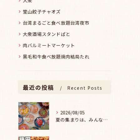
大衆
堂山餃子チャオズ
台湾まるごと食べ放題台湾夜市
大衆酒場スタンドぱと
肉バルミートマーケット
黒毛和牛食べ放題焼肉結局たれ
最近の投稿
Recent Posts
2026/08/05
夏の集まりは、みんなで焼肉🥩☀️