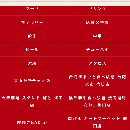
フード
ドリンク
ギャラリー
店舗の特徴
餃子
中華
ビール
チューハイ
大衆
アクセス
台湾まるごと食べ放題 台湾
堂山餃子チャオズ
夜市 梅田店
大衆酒場 スタンド ぱと 梅田
黒毛和牛食べ放題 焼肉結局
店
たれ。梅田店
肉バル ミートマーケット 梅
炭焼きBAR 心
田店