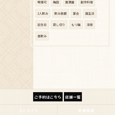
喫煙可
梅田
居酒屋
創作料理
1人飲み
飲み放題
宴会
誕生日
記念日
貸し切り
もつ鍋
深夜
昼飲み
ご予約はこちら
店舗一覧
コンセプト
新着情報